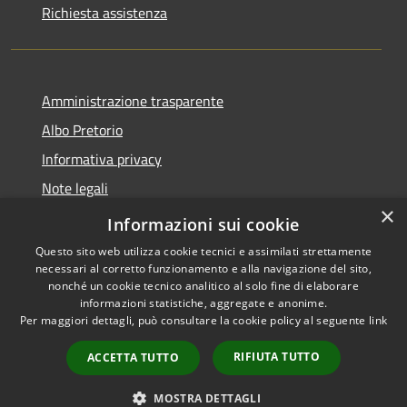
Richiesta assistenza
Amministrazione trasparente
Albo Pretorio
Informativa privacy
Note legali
×
Dichiarazione di accessibilità
Informazioni sui cookie
Questo sito web utilizza cookie tecnici e assimilati strettamente
necessari al corretto funzionamento e alla navigazione del sito,
nonché un cookie tecnico analitico al solo fine di elaborare
informazioni statistiche, aggregate e anonime.
RSS
Copyright © 2026 • Comune di
Per maggiori dettagli, può consultare la cookie policy al seguente
link
Accessibilità
Force • Powered by
Privacy
Municipium
Accesso
•
RIFIUTA TUTTO
ACCETTA TUTTO
Cookie
redazione
Mappa del sito
MOSTRA DETTAGLI