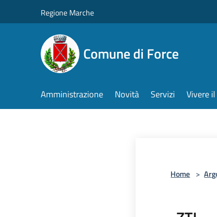
Salta al contenuto principale
Regione Marche
Comune di Force
Amministrazione
Novità
Servizi
Vivere 
Home
>
Arg