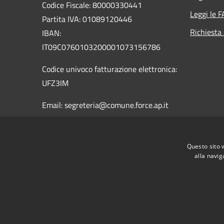
Codice Fiscale: 80000330441
Leggi le 
Partita IVA: 01089120446
Richiesta
IBAN:
IT09C0760103200001073156786
Codice univoco fatturazione elettronica:
UFZ3IM
Email: segreteria@comune.force.ap.it
PEC:
segreteria@pec.comune.force.ap.it
Questo sito 
Centralino Unico: 0736-373132
alla navig
RSS
Accessibilità
Privacy
Cookie
Mappa de