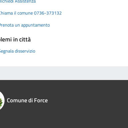
Richiedi Assistenza
Chiama il comune 0736-373132
Prenota un appuntamento
lemi in città
Segnala disservizio
Comune di Force