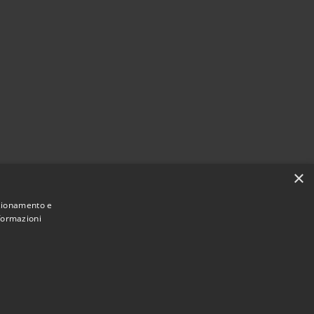
×
nzionamento e
nformazioni
Municipium
Accesso redazione
 di Force • Powered by
•