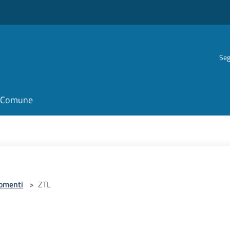
Seg
il Comune
omenti
>
ZTL